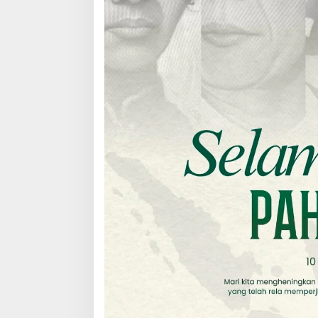
A
M
M
A
D
A
Z
W
I
R
,
S
.
E