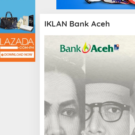
IKLAN Bank Aceh
|
N
O
V
E
M
B
E
R
1
0
,
2
0
2
5
O
L
E
H
M
U
H