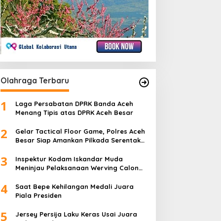
Olahraga Terbaru
1
Laga Persabatan DPRK Banda Aceh
Menang Tipis atas DPRK Aceh Besar
2
Gelar Tactical Floor Game, Polres Aceh
Besar Siap Amankan Pilkada Serentak
2024
3
Inspektur Kodam Iskandar Muda
Meninjau Pelaksanaan Werving Calon
Bintara Prajurit Karier TNI AD TA 2024.
4
Saat Bepe Kehilangan Medali Juara
Piala Presiden
5
Jersey Persija Laku Keras Usai Juara