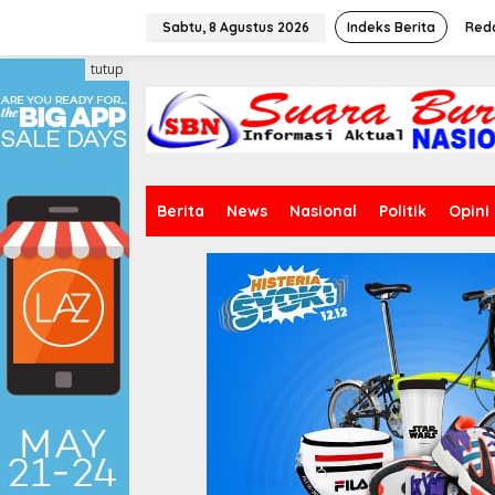
L
e
Sabtu, 8 Agustus 2026
Indeks Berita
Red
w
a
tutup
t
i
k
e
k
o
n
Berita
News
Nasional
Politik
Opini
t
e
n