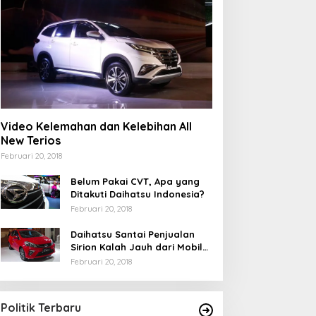
Video Kelemahan dan Kelebihan All
New Terios
Februari 20, 2018
Belum Pakai CVT, Apa yang
Ditakuti Daihatsu Indonesia?
Februari 20, 2018
Daihatsu Santai Penjualan
Sirion Kalah Jauh dari Mobil
LCGC
Februari 20, 2018
Polemik JKA dan Dana Pokir
Sahhh, Suhardi T
Cermin tidak berkompeten
Keuchik Gampon
Pemerintah Aceh berkerja untuk
Di Nasional, News, Politik
|
Mei 6, 2026
Di Berita Aceh Besar, News
Politik Terbaru