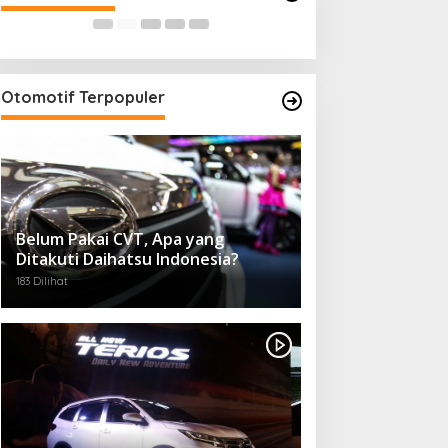
kepentingan rakyat
Otomotif Terpopuler
Belum Pakai CVT, Apa yang
Ditakuti Daihatsu Indonesia?
183 Dilihat